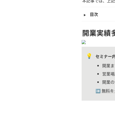
本記事では、上記
‣
目次
開業実績
💡
セミナー
開業ま
営業場
開業の
➡️ 
無料キ