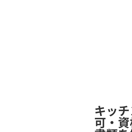
キッチ
可・資