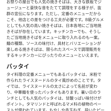
お祭りの屋台でも人気の焼きそばは、大きな鉄板でジ
ュージューと豪快な音をたてて調理をする様子が、抜
群の宣伝になります。ただし、定番のメニューだから
こそ、他店との差をつける工夫が必要です。B級グルメ
としても人気の高い焼きそばは、日本各地にご当地焼
きそばが存在しています。キッチンカーでも、そうし
たご当地焼きそばをメニューに取り入れるのも一案。
麺の種類、ソースの味付け、具材とバリエーションが
楽しめる焼きそばは、限られたスペースで調理販売を
するキッチンカーにぴったりのメニューといえます。
パッタイ
タイ料理の定番メニューでもあるパッタイは、米粉で
作られたライスヌードルのタイ風炒めのことです。タ
イでは、ライスヌードルの太さによって名前が変わ
り、中華麺を使ったパッタイもあります。
暑い日のラ
ンチとしても人気のパッタイは、甘酸っぱい味付けが
ポイント。タマリンドと呼ばれるマメ科の植物のペー
ストが使われています。もやしや赤玉ねぎ、砕いたピー