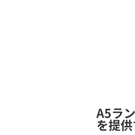
A5ラ
を提供