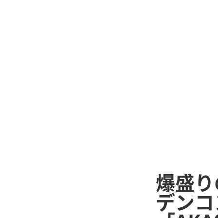
爆盛り
デンコ