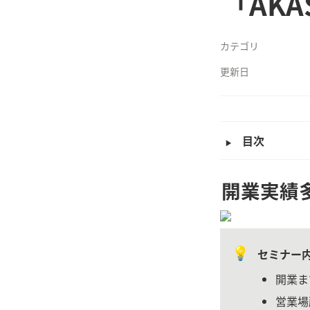
「AKA
カテゴリ
更新日
‣
目次
開業実績
💡
セミナー
開業ま
営業場