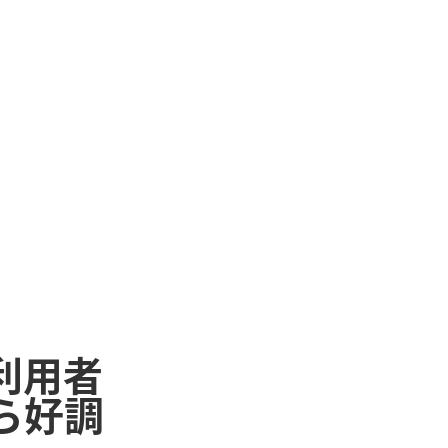
利用者
ら好調