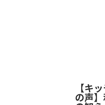
【キッ
の声】