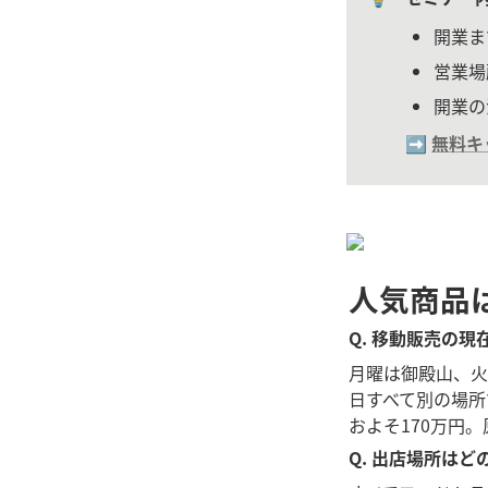
開業ま
営業場
開業の
➡️ 
無料キ
人気商品
Q. 移動販売の
月曜は御殿山、火
日すべて別の場所
およそ170万円
Q. 出店場所は