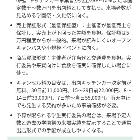
定数千〜数万円を出店料として支払う。来場者数が
見込める学園祭・文化祭に向く。
売上保証形式（最低保証型）：主催者が最低売上を
保証し、実売上が下回った差額を負担。保証額は5
万円程度からが一般的。来場が読みにくいオープン
キャンパスや小規模イベントに向く。
商品買取形式：主催者が弁当代と交通費を負担。実
行委員や来賓向けに食数を確実に確保したい場合に
使う。
キャンセル料の目安は、出店キッチンカー決定前が
無料、30日前11,000円、15〜29日前22,000円、8〜
14日前33,000円、7日前〜当日55,000円。雨天中止
でも発生する契約が多いため事前確認が必要。
予算が限られる学生実行委員の場合は、来場予定人
数と過去の学園祭の来場実績を提示することで通常
出店形式での手配が成立しやすくなる。