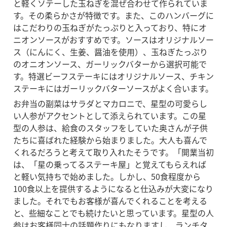
と軽くソテーした玉ねぎを混ぜ合わせて作られていま
す。その柔らかさが特徴です。また、このハンバーグに
はこだわりの玉ねぎがたっぷりと入っており、特にオ
ニオンソースがおすすめです。ソースはオリジナルソー
ス（にんにく、生姜、醤油を使用）、玉ねぎたっぷり
のオニオンソース、ガーリックバターから選択可能で
す。特選ビーフステーキにはオリジナルソース、チキン
ステーキにはガーリックバターソースがよく合います。
お弁当の副菜はサラダとマカロニで、星型の可愛らし
い人参がアクセントとして添えられています。この星
型の人参は、給食のスタッフをしていた奥さんが子供
たちに喜ばれた経験から始まりました。大人も喜んで
くれるだろうと考えて取り入れたそうです。「開業当初
は、「星の乗ってるステーキ屋」と覚えてもらえれば
と軽い気持ちで始めました。しかし、50食程度から
100食以上を提供するようになると仕込みが大変になり
ました。それでもお客様が喜んでくれることを考える
と、些細なことでも続けたいと思っています。星型の人
参はお客様同士の話題作りにもなりますし、ランチタ