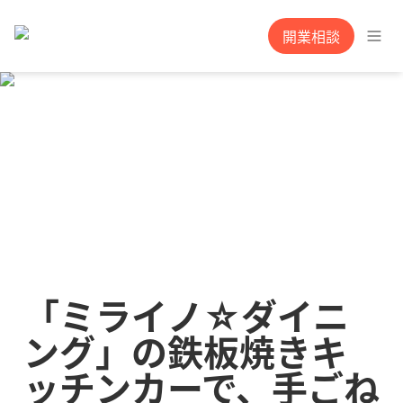
開業相談
「ミライノ☆ダイニ
ング」の鉄板焼きキ
ッチンカーで、手ごね