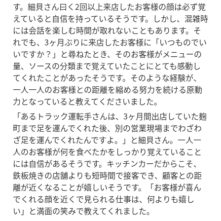
す。細貝さん曰く2回以上来店したお客様の顔は必ず覚
えていると自信を持っているそうです。しかし、混雑時
には会話を楽しむ時間が取れないこともあります。そ
れでも、3ヶ月ぶりに来店したお客様に「いつものでい
いですか？」と尋ねたとき、そのお客様がメニューの
量、ソースの分類まで覚えていたことにとても感動し
てくれたことがあったそうです。そのような経験が、
一人一人のお客様との距離を縮める努力を続ける原動
力となっていると教えてくださいました。
「あるトラック運転手さんは、3ヶ月間出店していた麹
町まで足を運んでくれた後、別の営業現場までわざわ
ざ足を運んでくれたんですよ。」と細貝さん。一人一
人のお客様が何を食べたかをしっかり覚えていること
には自信があるそうです。キッチンカーだからこそ、
鉄板焼きの店舗よりも短時間で接客でき、顧客との距
離が近くなることが嬉しいそうです。「お客様が喜ん
でくれる顔を近くで見られる仕事は、何よりも嬉し
い」と満面の笑みで教えてくれました。